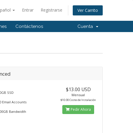
spañol
Entrar
Registrarse
Ver Carrito
ones
Contáctenos
Cuenta
nced
$13.00 USD
0GB SSD
Mensual
$10.00 Coste de Instalación
0 Email Accounts
Pedir Ahora
00GB Bandwidth