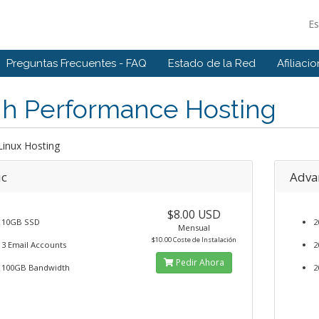
E
Preguntas Frecuentes - FAQ
Estado de la Red
Afiliaci
gh Performance Hosting
Linux Hosting
ic
Adva
$8.00 USD
10GB SSD
2
Mensual
$10.00 Coste de Instalación
3 Email Accounts
2
Pedir Ahora
100GB Bandwidth
2