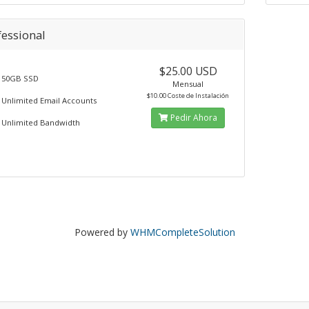
fessional
$25.00 USD
50GB SSD
Mensual
$10.00 Coste de Instalación
Unlimited Email Accounts
Pedir Ahora
Unlimited Bandwidth
Powered by
WHMCompleteSolution